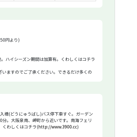
750円より)
途。ハイシーズン期間は加算有。くわしくはコチラ
ざいますのでご了承ください。できるだけ多くの
ンセルさせていただきますので、恐れ入りますがご
ルでの確認時、お断りさせていただく場合がござい
土入橋(どうにゅうばし)バス停下車すぐ。ガーデン
40分。大阪泉南、岬町から近いです。南海フェリ
します。お手数ですが重要なことなので、ご確認の
。くわしくはコチラ(
http://www.3900.cc
)
。