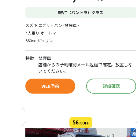
軽VT（バントラ）クラス
スズキ エブリィバン<禁煙車>
4人乗り オートマ
660cc ガソリン
特徴
禁煙車
店舗からの予約確認メール返信で確定。放置しな
いでください。
WEB予約
詳細確認
56
%OFF