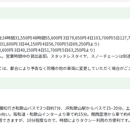
1,550円 48時間55,600円 3日79,650円 4日103,700円 5日127,
,600円 3日44,150円 4日56,700円 5日69,250円より)
00円 3日40,150円 4日51,700円 5日63,250円より)
入。営業時間中の貸出返却。スタッドレスタイヤ、スノーチェーンは別
ては、都合により予告なく同種の他の車両に変更していただく場合がご
また、事故や故障など、都合により代替車両がない場合、ご予約はキャ
初めを指します。
は、ナビオプションが必須となります。
数に限りがありますので、オンライン予約でご指定いただいても、メー
松行き和歌山バスで3つ目約7分、JR和歌山駅からバスで15~20分。
須となります。
め向い。阪和道・和歌山インターより車で約15分。関西空港から車で約
ご予約確認・お知らせ事項等のメールに返信を頂いてご予約が確定いた
できますが、10分程度なので、時間によりタクシー利用の方便利です
を頂いていても当日の変更後の条件が適用されますのでご了承ください