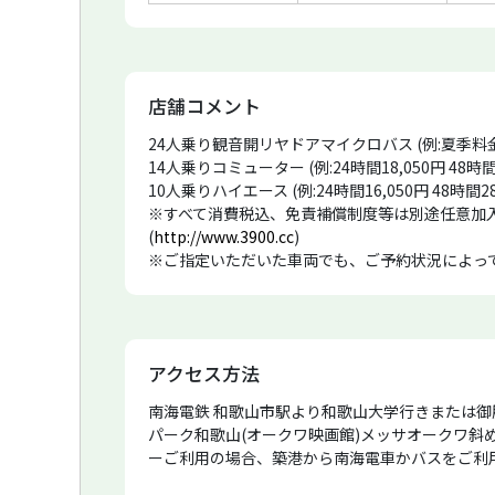
店舗コメント
24人乗り観音開リヤドアマイクロバス (例:夏季料金24時間3
14人乗りコミューター (例:24時間18,050円 48時間31
10人乗りハイエース (例:24時間16,050円 48時間28,6
※すべて消費税込、免責補償制度等は別途任意加
(
http://www.3900.cc
)
※ご指定いただいた車両でも、ご予約状況によっ
お客様が使えるようご協力をお願いいたします。
了承ください。
※当店掲載車両の「冬季」とは、11月下旬〜4月
※当店掲載車両で、ナビが取り外し不可能な車両
アクセス方法
※オプションのアルミスロープや手押し台車は、
ます。ご了承ください。
南海電鉄 和歌山市駅より和歌山大学行きまたは御膳
※スノーチェーンはスタッドレスタイヤ装着が必
パーク和歌山(オークワ映画館)メッサオークワ斜
※オンライン予約の場合、当店より送信しました
ーご利用の場合、築港から南海電車かバスをご利用
うえ遅滞なくご返信をお願いいたします。
※料金、営業時間などが変更された場合、ご予約