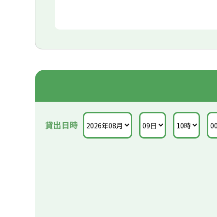
※店舗オリジナル車両でのオンライン予約時表示
ただくか、もしくはお手数ですが店舗へ直接お問
貸出日時