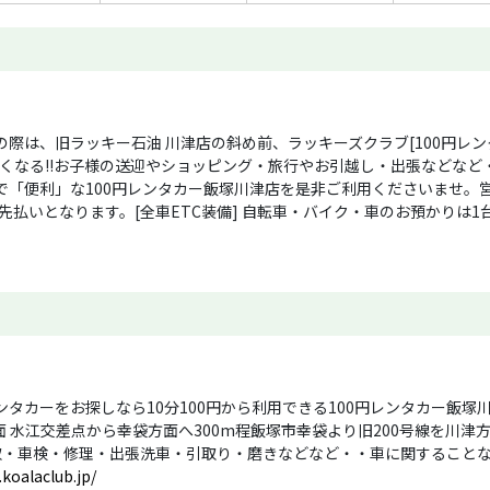
は、旧ラッキー石油 川津店の斜め前、ラッキーズクラブ[100円レンタ
安くなる!!お子様の送迎やショッピング・旅行やお引越し・出張などなど
「便利」な100円レンタカー飯塚川津店を是非ご利用くださいませ。営業
で先払いとなります。[全車ETC装備] 自転車・バイク・車のお預かり
タカーをお探しなら10分100円から利用できる100円レンタカー飯塚川
面 水江交差点から幸袋方面へ300m程飯塚市幸袋より旧200号線を川津
取・車検・修理・出張洗車・引取り・磨きなどなど・・車に関することな
koalaclub.jp/