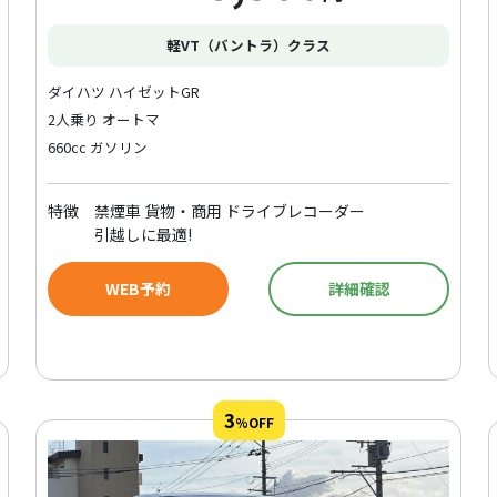
軽VT（バントラ）クラス
ダイハツ ハイゼットGR
2人乗り オートマ
660cc ガソリン
特徴
禁煙車 貨物・商用 ドライブレコーダー
引越しに最適!
WEB予約
詳細確認
3
%OFF