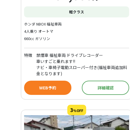
軽クラス
ホンダ NBOX 福祉車両
4人乗り オートマ
660cc ガソリン
特徴
禁煙車 福祉車両 ドライブレコーダー
車いすごと乗れます!!
ナビ・車椅子電動スローパー付き(福祉車両追加料
金となります)
WEB予約
詳細確認
3
%OFF