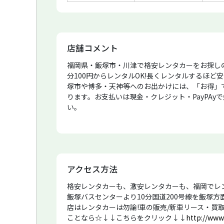
店舗コメント
福岡県・飯塚市・川津で格安レンタカーをお探しの際
分100円からレンタルOK!長くレンタルするほど
塚市や博多・天神等へのお出かけには、「お得」で
ります。お支払いは現金・クレジット・PayPAy
い。
アクセス方法
格安レンタカーも、激安レンタカーも、福岡でレン
飯塚バスセンターより10分国道200号線を飯塚方
店はレンタカーは勿論!車の販売/新車リース・買
ことなら☆↓↓こちらをクリック↓↓
http://www.