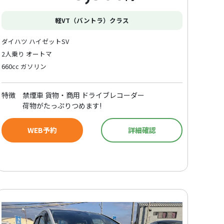
軽VT（バントラ）クラス
ダイハツ ハイゼットSV
2人乗り オートマ
660cc ガソリン
特徴
禁煙車 貨物・商用 ドライブレコーダー
荷物がたっぷりつめます!
WEB予約
詳細確認