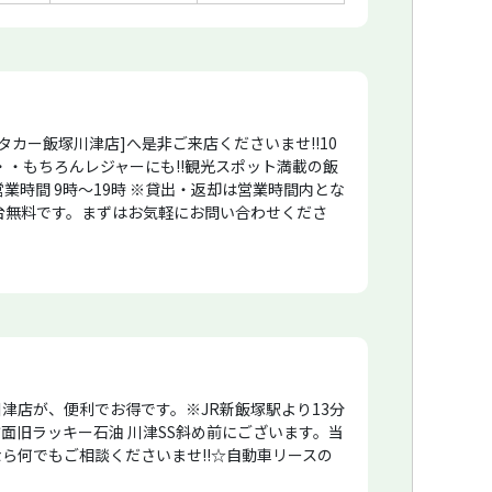
カー飯塚川津店]へ是非ご来店くださいませ!!10
・・もちろんレジャーにも!!観光スポット満載の飯
時間 9時〜19時 ※貸出・返却は営業時間内とな
は1台無料です。まずはお気軽にお問い合わせくださ
津店が、便利でお得です。※JR新飯塚駅より13分
方面旧ラッキー石油 川津SS斜め前にございます。当
ら何でもご相談くださいませ!!☆自動車リースの