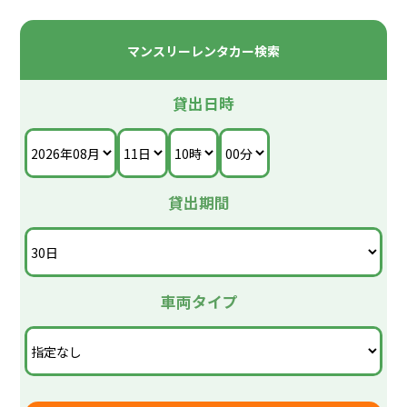
新座駅から車で20分
100円レンタカー新座ひばりが丘店、よろしくお願い
平林寺から車で15分
します。
マンスリーレンタカー検索
田無駅から車で10分
当社、有限会社常岡自動車は、創業(昭和33年)から地
池袋駅から西武池袋線ひばりが丘駅 徒歩10分
域に密着した老舗の自動車修理工場です。
志木駅から西武バスひばりが丘駅行き 栗原郵便局前す
地域に貢献できるよう、日々努力しております。
貸出日時
ぐ
100円レンタカーと新車・中古車販売、車検・修理、
朝霞台駅から西武バスひばりが丘駅行き 栗原郵便局前
鈑金塗装、
すぐ
東京海上日動、あいおいニッセイ同和損害保険代理
ひばりが丘パルコから徒歩10分
店、
タイヤ・ナビの取り付け&販売等実地しております。
貸出期間
ちょいのりレンタカー、家族で旅行にレンタカー、ビ
ジネスにもレンタカー、荷物を運ぶ軽トラもレンタカ
ー、レンタカーなら100円レンタカー新座ひばりが丘
店で!!
車両タイプ
※当店はお車を預かる事は出来ません。近くのパーキ
ングをご利用ください。
※ご利用料金の支払いについて
・ 出発時の精算になります。カード決済、QRコード
決済(PayPay,d払い)できます。
※全車、禁煙車です。ご理解お願いします。