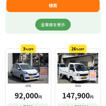
※荷物の運搬は貨物車両に限ります。乗用車での運搬
はできません。
※遠方へのご利用は、貸出できない場合があります。
窓口にご相談ください。(特にコスパクラスの車両は長
距離の使用はご遠慮下さい。生活圏内の使用に限りま
全車両を表示
す。)
※スタットレスタイヤの装着の依頼は2日前までに予
約をお願いします。
3
26
%OFF
%OFF
30日
30日
92,000
147,900
円
円