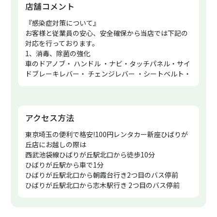
店舗コメント
『感染症対策について』
お客様と従業員の安心、安全確保から当店では下記の
対応を行っております。
1、消毒、除菌の強化
車のドアノブ・ ハンドル ・ナビ・タッチパネル・サイ
ドブレーキレバー・ チェンジレバー ・シートベルト・
シート・各スイッチ、ボタン等の
お客さまが触れる箇所のアルコール消毒、除菌を徹底
して実地しております。
店内の消毒、除菌、手指消毒用アルコール液の設置、
アクセス方法
定期的の換気をしています。
東京埼玉の便利で格安!100円レンタカー新座ひばりが
2、従業員のマスクの着用
丘店にお越しの際は
3、検温にご協力ください。
西武池袋線ひばりが丘駅北口から徒歩10分
体温が37.5℃以上発熱の症状などがある方はご入店と
ひばりが丘駅から車で1分
レンタカーの貸出をお断りさせて頂く場合がございま
ひばりが丘駅北口から朝霞台行き2つ目のバス停前
す。
ひばりが丘駅北口から志木駅行き 2つ目のバス停前
お客様が安心 安全で快適な運転ができるよう心掛けて
(西武バス栗原郵便局バス停の前)
おります。
保谷駅から車で5分
東久留米駅から車で5分
東京埼玉で格安で便利なレンタカーお探しならぜひ!