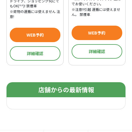
ドライブ、ショッピング何にで
でお使いください。
もOK(^^)! 禁煙車
※注意!!引越 運搬には使えませ
※荷物の運搬には使えません 注
ん。 禁煙車
意!
WEB予約
WEB予約
詳細確認
詳細確認
店舗からの最新情報