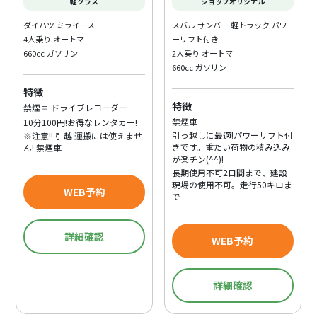
軽クラス
ショップオリジナル
ダイハツ ミライース
スバル サンバー 軽トラック パワ
4人乗り オートマ
ーリフト付き
660cc ガソリン
2人乗り オートマ
660cc ガソリン
特徴
特徴
禁煙車 ドライブレコーダー
禁煙車
10分100円!お得なレンタカー!
引っ越しに最適!パワーリフト付
※注意!! 引越 運搬には使えませ
きです。重たい荷物の積み込み
ん! 禁煙車
が楽チン(^^)!
長期使用不可2日間まで、建設
現場の使用不可。走行50キロま
WEB予約
で
詳細確認
WEB予約
詳細確認