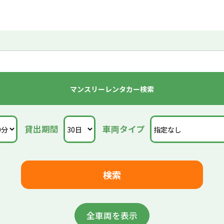
自動車)で格安レンタカーをご予約の際は下記の車両画像をクリック!
イル車検)・鈑金・塗装・保険・カーレスキューも対応しており、お客様
マンスリーレンタカー検索
円
貸出期間
車両タイプ
際にお越しください。また、ゴールデンウイークやお盆・年末年始は休
全車両を表示