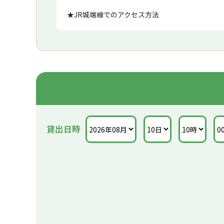
カレンダーで空車確認し、簡単に予約できます!
★JR城端線でのアクセス方法
福光駅から徒歩10分。
行楽へ南砺市にお越しの際には、当店おすすめの
IOXAROSAスキー場・棟方志功記念館
格安で大人気の100円レンタカー南砺店(オヤマ
世界遺産 五箇山合掌づくり
↓↓↓↓↓
9月にはむぎやまつり など見どころ満載です。
全車スタッドレス装備で雪道も安心!
当店は新車・中古車の販売・整備(ロータススマ
トータルサポートしております。
もちろん土日も営業しております。
お得で便利・10分100円から利用できる格安100
貸出日時
レンタカーをぜひご利用ください。
早朝や夜中からご利用の方は前日の夕方や閉店間
ますので、事前に
スタッフへご相談ください。
営業時間は9時〜18時半(平日)
9時〜17時半(日)