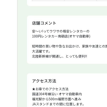
店舗コメント
安〜い!ってウワサの格安レンタカーの
100円レンタカー南砺店(オヤマ自動車)
短時間の買い物や急なお出かけ、家族や友達との
大活躍です。
北陸新幹線が開通し、とっても便利!!
金沢まで1時間ほどでお出かけもできますよ〜
今話題の近江町市場へも簡単らくらく!!
美味しいものたくさん食べられますよー(*^_^*)
アクセス方法
新高岡駅から当店まで城端線で40分!!とってもと
世界遺産 合掌造りへいかがですか??
★お車でのアクセス方法
当店から30分で到着しちゃいます!
国道304号線沿い オヤマ自動車内
10月より開通した城端線「べるもんた」 高岡&#85
福光駅から500m福野方面へ進み
JAスタンドまでの間に位置します。
レンタカーのご予約方法はページ下のご希望の車