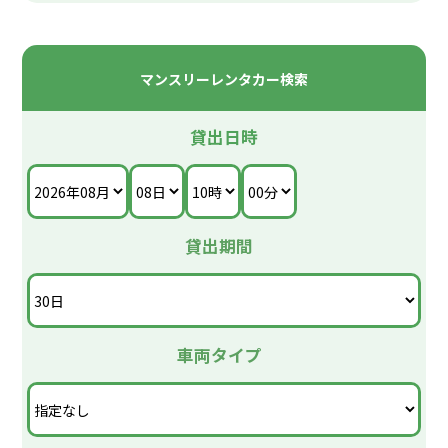
『 100円レンタカー ベイシティ宇品店 』は、
株式会社 Shift レンタカー事業部が運営しておりま
す。
マンスリーレンタカー検索
また当店ではレンタカーだけでなく、
車検・整備・修理・鈑金・塗装・ドラレコ・ETC・ナ
ビ・オーディオ取付・カスタムにも対応!
貸出日時
事故修理の保険対応などもお任せください!
愛車のメンテナンスやドレスアップ相談もお気軽にど
うぞ。
お出かけの予定から日常のカーケアまで、すべておま
かせの便利なカーライフ拠点として!
貸出期間
ぜひ、この機会に『 100円レンタカー ベイシティ宇品
店 』をご利用ください!
株式会社 Shiftの、中古車・車両販売の紹介です。
車両タイプ
中古車・中古車情報なら車選びドットコム!
https://www.kurumaerabi.com/shop/detail/25182/
カーセンサーnet
https://www.carsensor.net/shop/hiroshima/309729001/