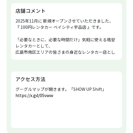
店舗コメント
2025年11月に 新規オープンさせていただきました、
『 100円レンタカー ベイシティ宇品店 』です。
「必要なときに、必要な時間だけ」気軽に使える格安
レンタカーとして、
広島市南区エリアの皆さまの身近なレンタカー店とし
てご利用ください。
当店の近くにはドン・キホーテやセカンドストリー
ト、エディオンが入ったベイシティ宇品、広島港から
も近く、アクセス抜群の立地が魅力。
アクセス方法
軽自動車からワゴンまで、用途に合わせて選べる豊富
グーグルマップが開きます。「SHOW UP Shift」
な車種をラインナップし、WEBやスマホから簡単に予
https://x.gd/05vww
約できます。
【 レンタカー貸出し当日、車で来店予定のお客様】
※当店で利用できる駐車場はございませんので、近隣
のコインパーキングなどをご利用ください。