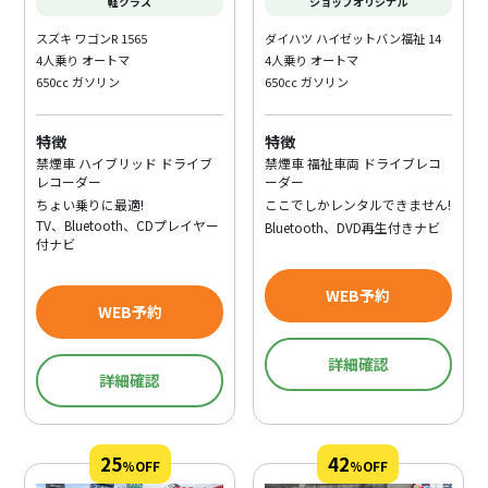
軽クラス
ショップオリジナル
・嘉穂劇場 全国座長大会
スズキ ワゴンR 1565
ダイハツ ハイゼットバン福祉 14
・飯塚市歴史資料館 秦始皇帝兵馬俑などが展示
4人乗り オートマ
4人乗り オートマ
650cc ガソリン
650cc ガソリン
・旧 伊藤伝右衛門邸 筑豊の炭鉱王 妻は歌人の白蓮
特徴
特徴
・勝盛公園 桜とつつじの名所
禁煙車 ハイブリッド ドライブ
禁煙車 福祉車両 ドライブレコ
レコーダー
ーダー
・豊前国分寺跡 日本一の三重塔
ちょい乗りに最適!
ここでしかレンタルできません!
TV、Bluetooth、CDプレイヤー
Bluetooth、DVD再生付きナビ
・道の駅 いとだ おじゅごんち市場からすお
付ナビ
・道の駅 香春 わぎえの里
WEB予約
WEB予約
詳細確認
詳細確認
25
42
%OFF
%OFF