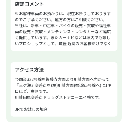
店舗コメント
※お客様車両のお預かりは、現在お断りしております
のでご了承ください。遠方の方はご相談ください。
当社は、新車・中古車・バイクの販売・買取や福祉車
両の販売・買取・メンテナンス・レンタカーなど幅広
く提供しています。またカーナビなどは県内でも珍し
いプロショップとして、筑豊 近隣のお客様だけでなく
県外からもお越しいただいております。その他、車
検・修理・鈑金塗装・パーツ販売・取り付や自動車保
険など、トータル的なサービスを実施致しております
ので、ご遠慮なくお尋ねください。
アクセス方法
筑豊地区のレンタカーは、お気軽にお問い合わせくだ
⇒国道322号線を後藤寺方面より川崎方面へ向かって
さい。
『三ケ瀬』交差点を(左)川崎方面(県道95号線へ)に1キ
★只今、ジムニー5ドアの試乗無料キャンペーンをやっ
ロほど、右側です。
ています!
川崎田原交差点ドラッグストアコーエイ横です。
お問い合わせならびにご来店をスタッフ一同お待ちし
ております!
JRでお越しの場合
⇒最寄駅は日田彦山線『池尻駅』となります。
PayPay・d払い・auPAY・R/PAY・メルペイ対応♪
※田川後藤寺駅より下り1駅、豊前川崎駅より上り1駅
の
※免許証とは別に住所確認書類の提出が必要となりま