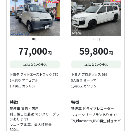
30日
30日
77,000
59,800
円
円
コスパバンクラス
コスパバンクラス
トヨタ ライトエーストラック 750
トヨタ プロボックス 939
2人乗り マニュアル
5人乗り オートマ
1,490cc ガソリン
1,490cc ガソリン
特徴
特徴
禁煙車 貨物・商用
禁煙車 ドライブレコーダー
引っ越しに最適 マンスリープラ
ウィークリープランあります!
ンあります!
TV,Bluetooth,DVD再生付きナビ
マニュアル車、最大積載量
800kg