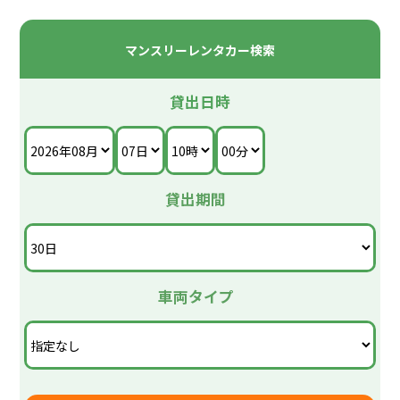
池尻駅下車後、徒歩5分ほどです。
すので、当日お忘れのないようお願いいたします。
※緊急連絡先は別の方(非同乗者)の携帯電話番号をお
マンスリーレンタカー検索
筑豊の名所旧跡、観光地、温泉地(露天風呂など ...)
願いしております。
http://www.yado.co.jp/tiiki/tikuhou/tikuhindex.htm
貸出日時
・田川市石炭資料館(歴史博物館) 山本作兵衛さんの炭
鉱記録画
・道の駅 おおとう桜街道 天然温泉 さくら館 1億円のト
イレ
貸出期間
・道の駅 歓遊舎ひこさん こどもわくわくパーク 足湯
・源じいの森 キャンプ場や温泉もある自然学習村
車両タイプ
・英彦山 英彦山神社奉幣殿(国指定重要文化財)
・英彦山花公園 英彦山モノレール(40人乗り)花駅
・ひこさんホテル和 自然公園 英彦山大権現社