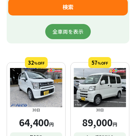
・英彦山温泉 しゃくなげ荘 紅葉を眺めながら入浴
・道の駅 小石原 焼き物の里
・王塚装飾古墳館 最古の装飾古墳であり国の特別史跡
全車両を表示
・柿下温泉 日本でも数箇所しかない高濃度天然ラドン
温泉
・上野峡 白糸の滝 虎尾桜 焼物の里 足利尊氏が開祖の
32
57
%OFF
%OFF
興国寺
・福智山ろく花公園 大花園やユリ園、アジサイ園、山
野草園、水車や芝生広場
・大内花庭園 築山の庭や石灯籠などのある日本庭園
30日
30日
・平尾台 カルスト台地 千仏鍾乳洞 目白鍾乳洞 牡鹿鍾
乳洞
64,400
89,000
円
円
平尾台自然の郷