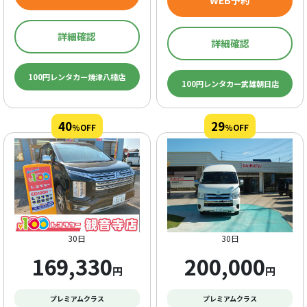
詳細確認
詳細確認
100円レンタカー焼津八楠店
100円レンタカー武雄朝日店
40
29
%OFF
%OFF
30日
30日
169,330
200,000
円
円
プレミアムクラス
プレミアムクラス