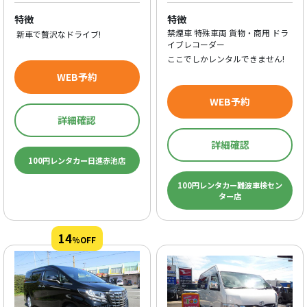
特徴
特徴
禁煙車 特殊車両 貨物・商用 ドラ
新車で贅沢なドライブ!
イブレコーダー
ここでしかレンタルできません!
WEB予約
WEB予約
詳細確認
詳細確認
100円レンタカー日進赤池店
100円レンタカー難波車検セン
ター店
14
%OFF