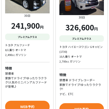
30日
30日
241,900
326,600
円
円
プレミアムクラス
プレミアムクラス
トヨタ アルファード
トヨタ ハイエースワゴン Gキャビン
8人乗り オートマ
(1730)
2,490cc ガソリン
10人乗り オートマ
2,700cc ガソリン
特徴
禁煙車
特徴
家族でドライブ!ゆったりラクラ
禁煙車 ドライブレコーダー
ク!人気のミニバンアルファード
家族でドライブ!ゆったりラクラ
が登場♪
ク!
ナビ、ETC
WEB予約
WEB予約