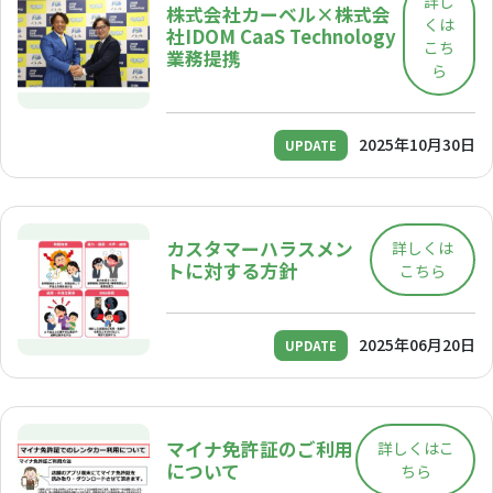
詳し
株式会社カーベル×株式会
くは
社IDOM CaaS Technology
こち
業務提携
ら
2025年10月30日
UPDATE
カスタマーハラスメン
詳しくは
トに対する方針
こちら
2025年06月20日
UPDATE
マイナ免許証のご利用
詳しくはこ
について
ちら