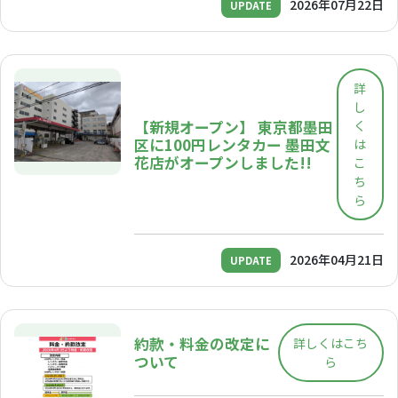
2026年07月22日
UPDATE
詳
し
【新規オープン】 東京都墨田
く
区に100円レンタカー 墨田文
は
花店がオープンしました!!
こ
ち
ら
2026年04月21日
UPDATE
約款・料金の改定に
詳しくはこち
ついて
ら