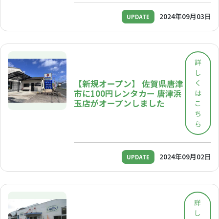
2024年09月03日
UPDATE
詳
し
【新規オープン】 佐賀県唐津
く
市に100円レンタカー 唐津浜
は
玉店がオープンしました
こ
ち
ら
2024年09月02日
UPDATE
詳
し