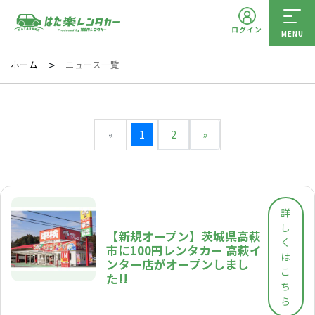
ログイン
MENU
ホーム
ニュース一覧
«
1
2
»
詳
し
【新規オープン】茨城県高萩
く
市に100円レンタカー 高萩イ
は
ンター店がオープンしまし
こ
た!!
ち
ら