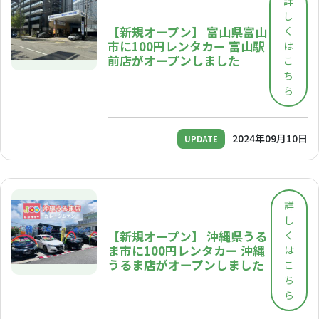
詳
し
【新規オープン】 富山県富山
く
市に100円レンタカー 富山駅
は
前店がオープンしました
こ
ち
ら
2024年09月10日
UPDATE
詳
し
【新規オープン】 沖縄県うる
く
ま市に100円レンタカー 沖縄
は
うるま店がオープンしました
こ
ち
ら