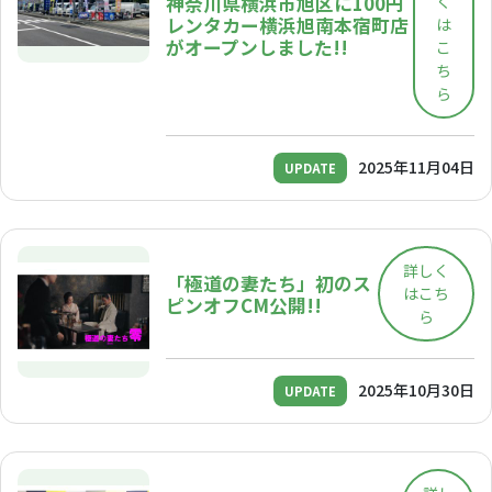
神奈川県横浜市旭区に100円
く
レンタカー横浜旭南本宿町店
は
がオープンしました!!
こ
ち
ら
2025年11月04日
UPDATE
詳しく
「極道の妻たち」初のス
はこち
ピンオフCM公開!!
ら
2025年10月30日
UPDATE