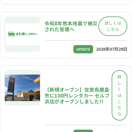
令和8年熊本地震で被災
詳しくは
された皆様へ
こちら
2026年07月29日
UPDATE
詳
し
【新規オープン】佐賀県鹿島
く
市に100円レンタカー セルフ
は
浜店がオープンしました!!
こ
ち
ら