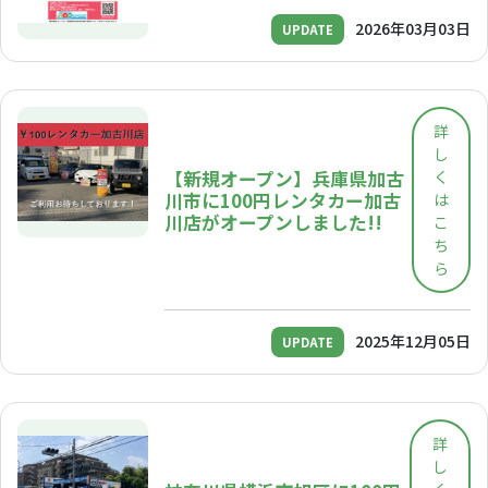
2026年03月03日
UPDATE
詳
し
【新規オープン】兵庫県加古
く
川市に100円レンタカー加古
は
川店がオープンしました!!
こ
ち
ら
2025年12月05日
UPDATE
詳
し