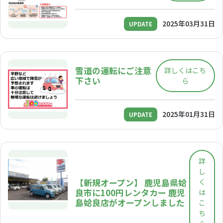
2025年03月31日
UPDATE
雪道の運転にご注意
詳しくはこち
下さい
ら
2025年01月31日
UPDATE
詳
し
【新規オープン】 鹿児島県姶
く
良市に100円レンタカー 鹿児
は
島姶良店がオープンしました
こ
ち