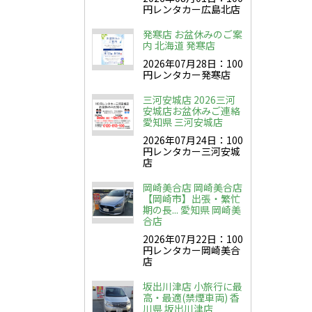
円レンタカー広島北店
発寒店 お盆休みのご案
内 北海道 発寒店
2026年07月28日：100
円レンタカー発寒店
三河安城店 2026三河
安城店お盆休みご連絡
愛知県 三河安城店
2026年07月24日：100
円レンタカー三河安城
店
岡崎美合店 岡崎美合店
【岡崎市】出張・繁忙
期の長... 愛知県 岡崎美
合店
2026年07月22日：100
円レンタカー岡崎美合
店
坂出川津店 小旅行に最
高・最適(禁煙車両) 香
川県 坂出川津店