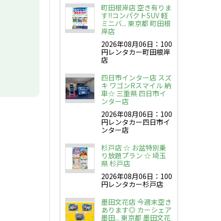
町田根岸店 空き有りま
す!!コンパクトSUV 軽
ミニバ... 東京都 町田根
岸店
2026年08月06日：100
円レンタカー町田根岸
店
四日市インター店 スズ
キ ワゴンRスマイル 納
車☆ 三重県 四日市イ
ンター店
2026年08月06日：100
円レンタカー四日市イ
ンター店
杉戸店 ☆ お盆特別乗
り放題プラン ☆ 埼玉
県 杉戸店
2026年08月06日：100
円レンタカー杉戸店
墨田文花店 今週末空き
あります◎ カーシェア
墨田... 東京都 墨田文花