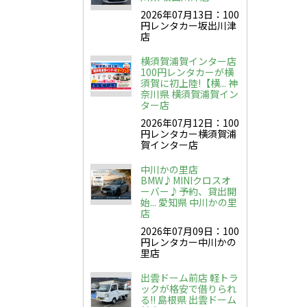
2026年07月13日：100
円レンタカー坂出川津
店
横須賀浦賀インター店
100円レンタカーが横
須賀に初上陸!【横... 神
奈川県 横須賀浦賀イン
ター店
2026年07月12日：100
円レンタカー横須賀浦
賀インター店
中川かの里店
BMW♪MINIクロスオ
ーバー♪予約、貸出開
始... 愛知県 中川かの里
店
2026年07月09日：100
円レンタカー中川かの
里店
出雲ドーム前店 軽トラ
ックが格安で借りられ
る!! 島根県 出雲ドーム