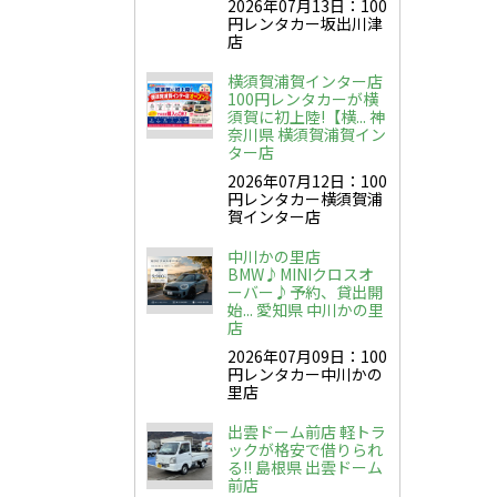
2026年07月13日：100
円レンタカー坂出川津
店
横須賀浦賀インター店
100円レンタカーが横
須賀に初上陸!【横... 神
奈川県 横須賀浦賀イン
ター店
2026年07月12日：100
円レンタカー横須賀浦
賀インター店
中川かの里店
BMW♪MINIクロスオ
ーバー♪予約、貸出開
始... 愛知県 中川かの里
店
2026年07月09日：100
円レンタカー中川かの
里店
出雲ドーム前店 軽トラ
ックが格安で借りられ
る!! 島根県 出雲ドーム
前店