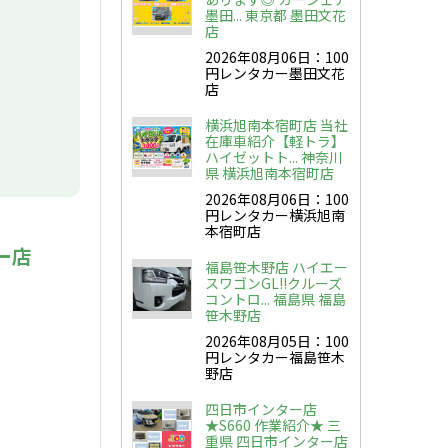
墨田... 東京都 墨田文花
店
2026年08月06日：100
円レンタカー墨田文花
店
横浜旭南本宿町店 当社
在庫車紹介【軽トラ】
ハイゼットト... 神奈川
県 横浜旭南本宿町店
2026年08月06日：100
円レンタカー横浜旭南
本宿町店
ー店
福島笹木野店 ハイエー
スワゴンGL!!クルーズ
コントロ... 福島県 福島
笹木野店
2026年08月05日：100
円レンタカー福島笹木
野店
四日市インター店
★S660 作業紹介★ 三
重県 四日市インター店