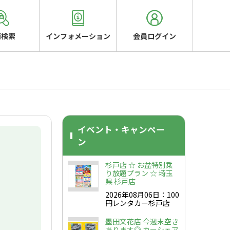
両検索
インフォメーション
会員ログイン
イベント・キャンペー
ン
杉戸店 ☆ お盆特別乗
り放題プラン ☆ 埼玉
県 杉戸店
2026年08月06日：100
円レンタカー杉戸店
墨田文花店 今週末空き
あります◎ カーシェア