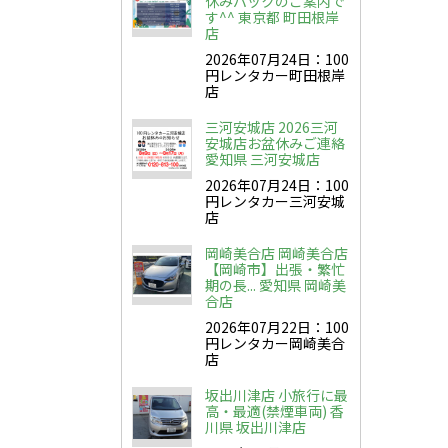
休みパックのご案内で
す^^ 東京都 町田根岸
店
2026年07月24日：100
円レンタカー町田根岸
店
三河安城店 2026三河
安城店お盆休みご連絡
愛知県 三河安城店
2026年07月24日：100
円レンタカー三河安城
店
岡崎美合店 岡崎美合店
【岡崎市】出張・繁忙
期の長... 愛知県 岡崎美
合店
2026年07月22日：100
円レンタカー岡崎美合
店
坂出川津店 小旅行に最
高・最適(禁煙車両) 香
川県 坂出川津店