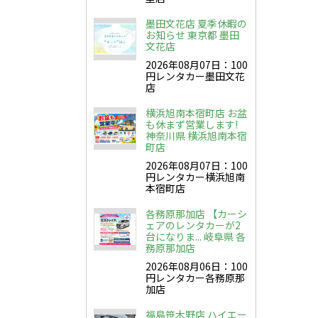
墨田文花店 夏季休暇の
お知らせ 東京都 墨田
文花店
2026年08月07日：100
円レンタカー墨田文花
店
横浜旭南本宿町店 お盆
も休まず営業します!
神奈川県 横浜旭南本宿
町店
2026年08月07日：100
円レンタカー横浜旭南
本宿町店
各務原那加店 【カーシ
ェアのレンタカーが2
台になりま... 岐阜県 各
務原那加店
2026年08月06日：100
円レンタカー各務原那
加店
福島笹木野店 ハイエー