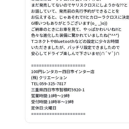
まだ発売してないのでヤリスクロスにしようかな??と
お話していて、発売前の先行予約ができることを
お伝えすると、じゃあそれで!!とカローラクロスに決
G様いつもありがとうございます(o_ _)o))
ご納車のときにお車を見て、やっぱかわいいね!!と
色々な進化した装備に驚かれていましたね(*^^*)
TコネクトやBluetoothなどの設定に少々お時間
いただきましたが、バッチリ設定できましたので
安心してドライブ楽しんで下さいませ(∩´∀`)∩
=====================
100円レンタカー四日市インター店
(株) クリエーション
TEL:059-325-7817
三重県四日市市智積町5920-1
営業時間:10時〜19時
受付時間:10時半〜19時
定休日:火曜日
=====================