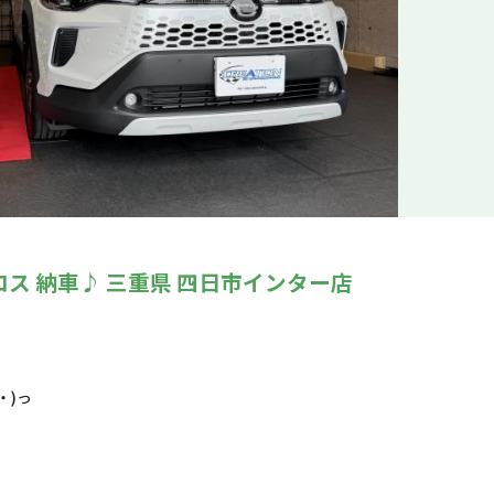
ス 納車♪ 三重県 四日市インター店
・)っ