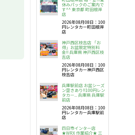
休みパックのご案内で
す^^ 東京都 町田根岸
店
2026年08月08日：100
円レンタカー町田根岸
店
神戸西区枝吉店 「お
得」お盆限定特別料
金!! 兵庫県 神戸西区枝
吉店
2026年08月08日：100
円レンタカー神戸西区
枝吉店
兵庫駅前店 お盆シーズ
ン空きあり!!100円レン
タカー... 兵庫県 兵庫駅
前店
2026年08月08日：100
円レンタカー兵庫駅前
店
四日市インター店
★WRX 作業紹介★ 三