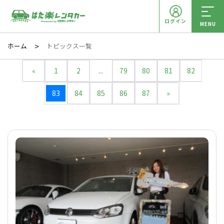
ログイン
MENU
ホーム
トピックス一覧
«
1
2
...
79
80
81
82
83
84
85
86
87
»