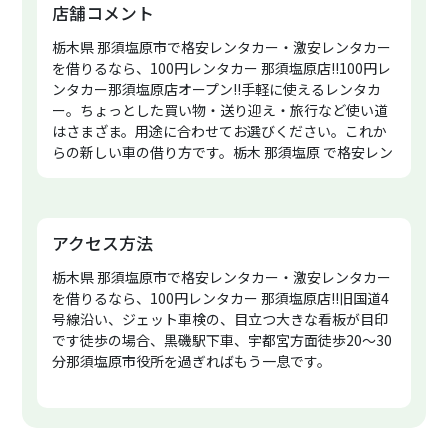
店舗コメント
栃木県 那須塩原市で格安レンタカー・激安レンタカー
を借りるなら、100円レンタカー 那須塩原店!!100円レ
ンタカー那須塩原店オープン!!手軽に使えるレンタカ
ー。ちょっとした買い物・送り迎え・旅行など使い道
はさまざま。用途に合わせてお選びください。これか
らの新しい車の借り方です。栃木 那須塩原 で格安レン
タカー・激安レンタカーを探すなら、100円レンタカ
ー那須塩原店を是非ご利用ください。新車、中古車、
板金塗装、車検、整備、ボディーコート、内装リペア
ー、カスタムなど車に関する事はお任せください。ス
アクセス方法
ッタフ一同、心よりお待ちしております。
栃木県 那須塩原市で格安レンタカー・激安レンタカー
を借りるなら、100円レンタカー 那須塩原店!!旧国道4
号線沿い、ジェット車検の、目立つ大きな看板が目印
です徒歩の場合、黒磯駅下車、宇都宮方面徒歩20〜30
分那須塩原市役所を過ぎればもう一息です。