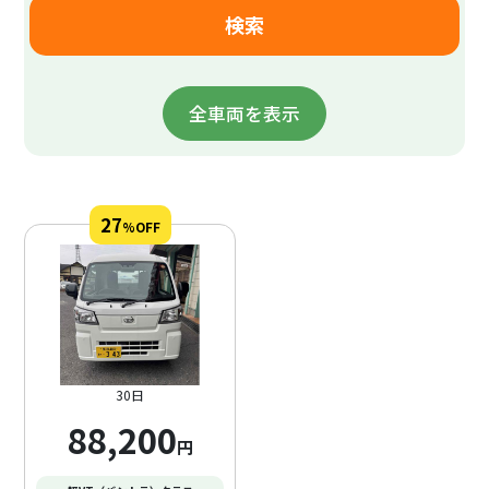
全車両を表示
27
%OFF
30日
88,200
円