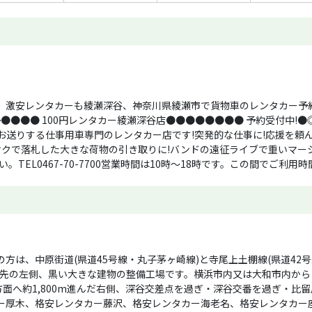
激安レンタカーも綾瀬深谷、神奈川県綾瀬市で貨物車のレンタカー予約
●●● 100円レンタカー綾瀬深谷店●●●●●●●● 予約受付中!●◎
店がお送りする仕事用車専門のレンタカー店です!突発的な仕事に!応援を頼
オクで落札した大きな荷物の引き取りに!バンドの遠征ライブで重いマー
TEL0467-70-7700営業時間は10時〜18時です。この間でご利
50分までと入力してご予約下さい。 例)日帰りで早朝出発の夜お帰りの場合
V350キャラバン→11,300円 お支払いは現金又はカードで前払いです。全
クまでのお預かりは無料。誠に申し訳ありませんが、《自動車》のお預か
談ください。また、当社整備工場の為、車両移動の為お車のキーをお預
ので予めご了承下さい。◎100円ンタカー綾瀬深谷店のご用命は◎ご希
ご利用なら100円レンタカー綾瀬深谷店が安くて便利です。神奈川県に
方は、中原街道(県道45号線・丸子茅ヶ崎線)と寺尾上土棚線(県道42
で済ませたいなら100円レンタカー綾瀬深谷店にお気軽にご相談下さい。
0m先の左側、黒い大きな建物の整備工場です。横浜市内又は大和市内から
出しは終了致しました。
方面へ約1,800m進んだ右側、深谷交差点を過ぎ・深谷交番を過ぎ・比
ー厚木、格安レンタカー藤沢、格安レンタカー海老名、格安レンタカー座