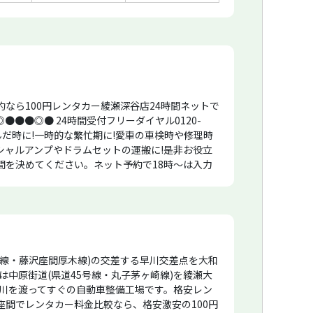
なら100円レンタカー綾瀬深谷店24時間ネットで
●●●◎● 24時間受付フリーダイヤル0120-
んだ時に!一時的な繁忙期に!愛車の車検時や修理時
シャルアンプやドラムセットの運搬に!是非お役立
用時間を決めてください。ネット予約で18時〜は入力
前日18時に借りて〜翌日(使用日)の18時返却の
車ETC標準装備ETCカードはご用意下さい。基本的にす
りはオプションより選べますが、少数パーキングの
かりする場合がございます。お預かり出来ない場
望の車をクリックして今すぐご予約下さい。ぜひご
入る人も出る人も、安心して使っていただけます。
号線・藤沢座間厚木線)の交差する早川交差点を大和
 2026/1 破損が大変多く、OPのラッシングベ
は中原街道(県道45号線・丸子茅ヶ崎線)を綾瀬大
留川を渡ってすぐの自動車整備工場です。格安レン
間でレンタカー料金比較なら、格安激安の100円