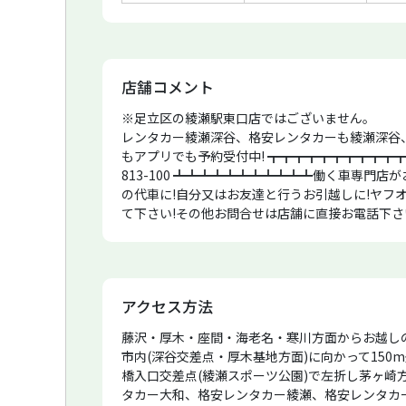
店舗コメント
※足立区の綾瀬駅東口店ではございません。
レンタカー綾瀬深谷、格安レンタカーも綾瀬深谷、
もアプリでも予約受付中! ┳┳┳┳┳┳┳┳┳┳┳●
813-100 ┻┻┻┻┻┻┻┻┻┻┻働く車専門
の代車に!自分又はお友達と行うお引越しに!ヤフ
て下さい!その他お問合せは店舗に直接お電話下さい。
できないので○月○日17時50分〜○月○日17時
場合24時間利用で NV200バン→8,400円 N
べての車両は禁煙車です。自転車・125ccバイ
為必ずしもご利用出来るとは限りませんのでご相
アクセス方法
合は駐車場利用をお断りするケースが御座います
利用お待ちしています。引っ越しでレンタカーを
藤沢・厚木・座間・海老名・寒川方面からお越しの
引っ越しでバン、引っ越でトラック等引っ越しを格安
市内(深谷交差点・厚木基地方面)に向かって15
ルト及びバイク積み下ろしのラダーレールの貸し
橋入口交差点(綾瀬スポーツ公園)で左折し茅ヶ崎
タカー大和、格安レンタカー綾瀬、格安レンタカ