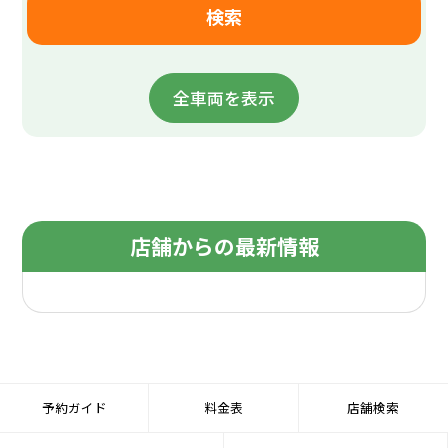
全車両を表示
店舗からの最新情報
予約ガイド
料金表
店舗検索