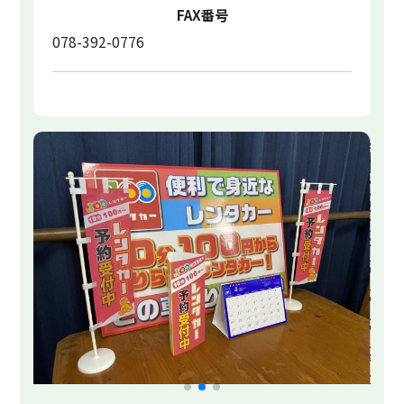
FAX番号
078-392-0776