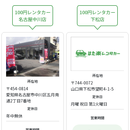
100円レンタカー
100円レンタカー
名古屋中川店
下松店
所在地
所在地
〒744-0072
〒454-0814
山口県下松市望町4-1-5
愛知県名古屋市中川区五月南
定休日
通2丁目7番地
月曜 祝日 第1火曜日
定休日
年中無休
営業時間
営業時間