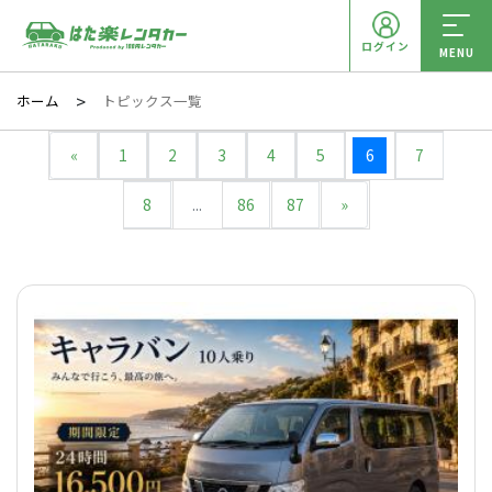
ログイン
MENU
ホーム
トピックス一覧
«
1
2
3
4
5
6
7
8
...
86
87
»